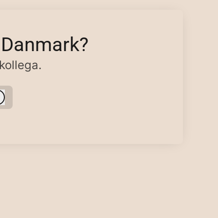
p Danmark?
kollega.
Log ind