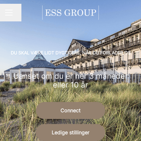
Del side
Karrieremenu
DU SKAL VÆRE LIDT DYGTIGERE,​ NÅR DU FORLADER OS
Uanset om du er her 3 måneder
eller 10 år
Connect
Ledige stillinger