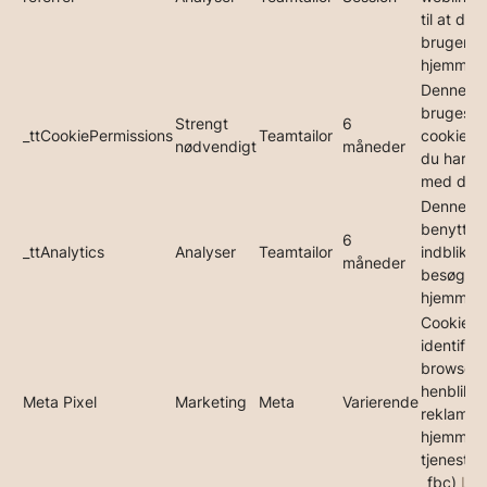
til at diri
brugere ti
hjemmesi
Denne co
bruges til
Strengt
6
_ttCookiePermissions
Teamtailor
cookieba
nødvendigt
måneder
du har in
med det.
Denne co
benyttes 
6
_ttAnalytics
Analyser
Teamtailor
indblik i
måneder
besøgend
hjemmesi
Cookies b
identifice
browser
henblik p
Meta Pixel
Marketing
Meta
Varierende
reklame-
hjemmesi
tjenester
_fbc)
Læ