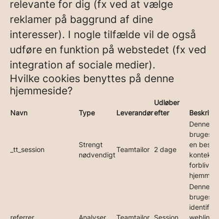
relevante for dig (fx ved at vælge
reklamer på baggrund af dine
interesser). I nogle tilfælde vil de også
udføre en funktion på webstedet (fx ved
integration af sociale medier).
Hvilke cookies benyttes på denne
hjemmeside?
Udløber
Navn
Type
Leverandør
efter
Beskrivel
Denne co
bruges ti
Strengt
en besø
_tt_session
Teamtailor
2 dage
nødvendigt
kontekst 
forblive 
hjemmesi
Denne co
bruges til
identific
referrer
Analyser
Teamtailor
Session
weblink,