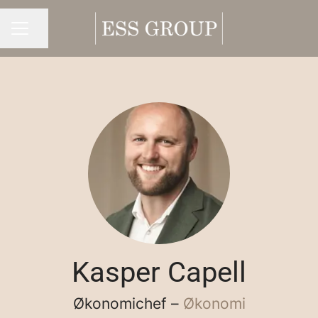
Del side
Karrieremenu
Kasper Capell
Økonomichef –
Økonomi