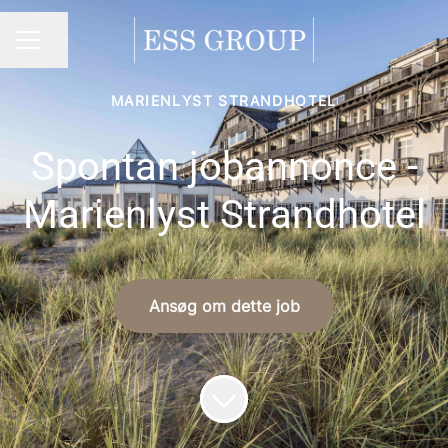
Del side
Karrieremenu
MARIENLYST STRANDHOTEL
Spontan jobannonce -
Marienlyst Strandhotel
Ansøg om dette job